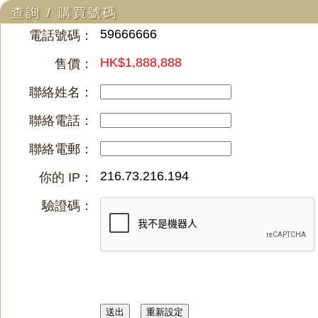
查詢 / 購買號碼
59666666
電話號碼：
HK$1,888,888
售價：
聯絡姓名：
聯絡電話：
聯絡電郵：
216.73.216.194
你的 IP：
驗證碼：